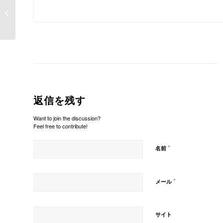
８周年記念、10％OFFイベント開催
中♪
返信を残す
Want to join the discussion?
Feel free to contribute!
*
名前
*
メール
サイト