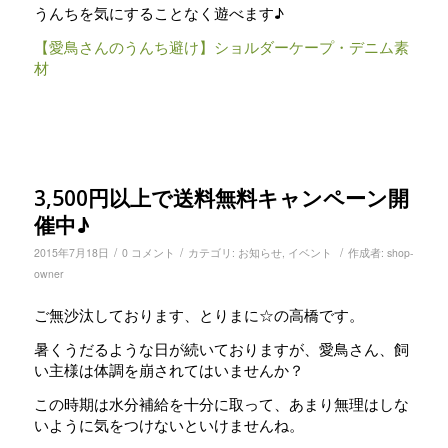
うんちを気にすることなく遊べます♪
【愛鳥さんのうんち避け】ショルダーケープ・デニム素
材
3,500円以上で送料無料キャンペーン開
催中♪
/
/
/
2015年7月18日
0 コメント
カテゴリ:
お知らせ
,
イベント
作成者:
shop-
owner
ご無沙汰しております、とりまに☆の高橋です。
暑くうだるような日が続いておりますが、愛鳥さん、飼
い主様は体調を崩されてはいませんか？
この時期は水分補給を十分に取って、あまり無理はしな
いように気をつけないといけませんね。